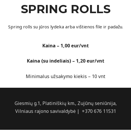
SPRING ROLLS
Spring rolls su jūros lydeka arba vištienos file ir padažu.
Kaina – 1,00 eur/vnt
Kaina (su indeliais) – 1,20 eur/vnt
Minimalus užsakymo kiekis – 10 vnt
Giesmių g.1, Platiniškių km., Zujūnų seniūnija,
Vilniaus rajono savivaldybė | +370 676 11531