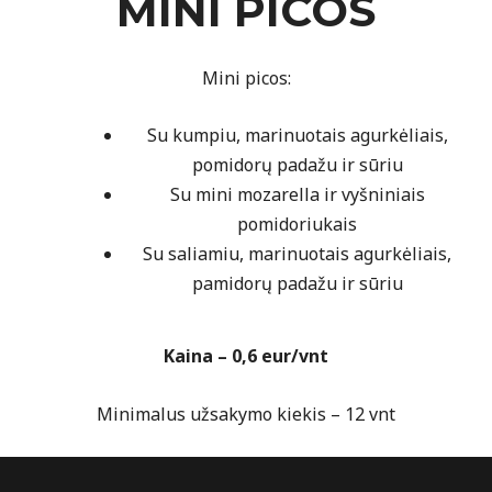
MINI PICOS
Mini picos:
Su kumpiu, marinuotais agurkėliais,
pomidorų padažu ir sūriu
Su mini mozarella ir vyšniniais
pomidoriukais
Su saliamiu, marinuotais agurkėliais,
pamidorų padažu ir sūriu
Kaina – 0,6 eur/vnt
Minimalus užsakymo kiekis – 12 vnt