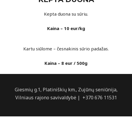
Kepta duona su sūriu.
Kaina – 10 eur/kg
Kartu siūlome – česnakinis sūrio padažas.
Kaina – 8 eur / 500g
Giesmių g.1, Platiniškių km., Zujūnų seniūnija,
Vilniaus rajono savivaldybė | +370 676 11531