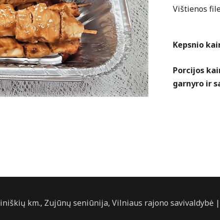
Vištienos fil
Kepsnio kain
Porcijos ka
garnyro ir s
tiniškių km., Zujūnų seniūnija, Vilniaus rajono savivaldybė