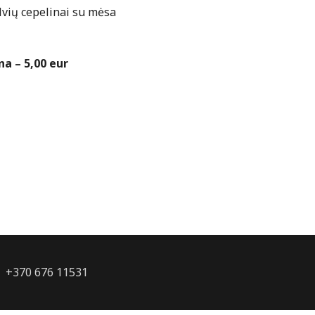
vių cepelinai su mėsa
na – 5,00 eur
 | +370 676 11531