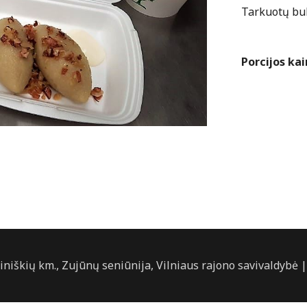
Tarkuotų bul
Porcijos kai
tiniškių km., Zujūnų seniūnija, Vilniaus rajono savivaldybė